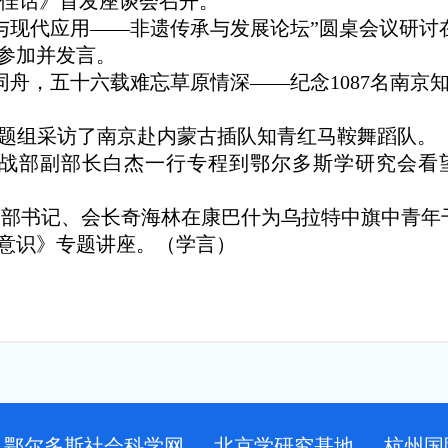
交融佳话》首发座谈会召开。
护传承与现代应用——非遗传承与发展论坛”圆桌会议
参加并发言。
沐雨同舟，五十六载难忘草原情深——纪念1087名南
原”课题组采访了南京赴内蒙古插队知青红马鞍舞蹈队。
统战部副部长白杰一行专程到鄂尔多斯学研究会看
党支部书记、会长奇海林在康巴什为乌拉特中旗中青年干
意识》专题讲座。（学言）
鄂尔多斯社会科学网
北京学研究基地
杭州国