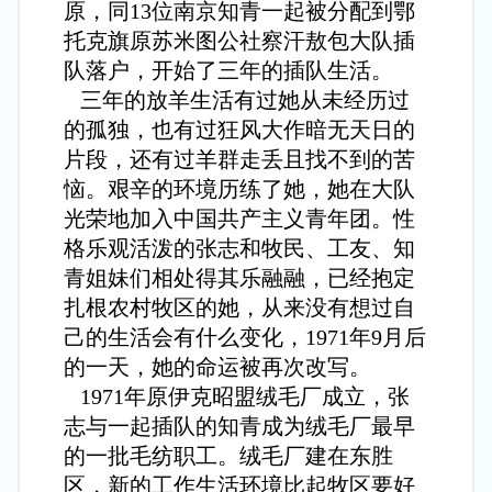
原，同13位南京知青一起被分配到鄂
托克旗原苏米图公社察汗敖包大队插
队落户，开始了三年的插队生活。
三年的放羊生活有过她从未经历过
的孤独，也有过狂风大作暗无天日的
片段，还有过羊群走丢且找不到的苦
恼。艰辛的环境历练了她，她在大队
光荣地加入中国共产主义青年团。性
格乐观活泼的张志和牧民、工友、知
青姐妹们相处得其乐融融，已经抱定
扎根农村牧区的她，从来没有想过自
己的生活会有什么变化，1971年9月后
的一天，她的命运被再次改写。
1971年原伊克昭盟绒毛厂成立，张
志与一起插队的知青成为绒毛厂最早
的一批毛纺职工。绒毛厂建在东胜
区，新的工作生活环境比起牧区要好