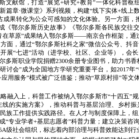
斯文献馆，打造“展览+研究+教育”一体化科普枢
篇章·微课堂》系列视频，构建“线下实体+线上数字
古成果转化为公众可感知的文化体验。另一方面，
形成《鄂尔多斯历史故事》《鄂尔多斯各民族交往交
青在草原”成果纳入鄂尔多斯——南京合作框架，
方面，通过“鄂尔多斯社科之家”微信公众号、抖音等
线下开展“七进”活动（进学校、社区、企业等），会
尔多斯职业学院捐赠2300余册专业图书，助力书香
研讨会”成为全国地方学研究重要平台，如2017
系+应用服务”模式被广泛借鉴；推动“草原村排”等
略融入上，科普工作被纳入鄂尔多斯市“十四五”规
线的实施方案》，推动科普与基层治理、乡村振兴
方民族工作提供实践路径。在人才与制度保障上，组建
成“专业学者+基层志愿者”科普力量；建立决策咨询
评5A级社会组织，标志着内部治理与科普效能达到