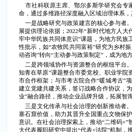
市社科联原主席、鄂尔多斯学研究会专家
命，通过多维路径深度融入区域治理体系，
一是战略研究与政策建言的核心参与者。一
展提供理论依据；2022年“新时代地方人
牢中华民族共同体意识”课题，为地方民族
性批示，如“农牧民共同富裕”研究为乡村
动咨询”转向“主动参与政策制定”，成为地
二是跨领域协作与资源整合的枢纽平台。在
知青在草原”课题整合市委党校、职业学院
市合作框架；与市考古院合作“暖城考古”
建立党建共建关系，签订战略合作协议，为
业”融合路径，推动企业品牌升级，拓展智
三是文化传承与社会治理的创新推动者。
寨石窟价值，助力其晋升全国重点文物保护
意识。在社会治理探索上，推动“二维码+
大代表履职研究中提出“代表+法院”机制