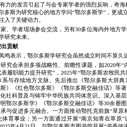
力的发言引起了与会专家学者的强烈反响，奇海林
尔多斯为研究核心的地方学问“鄂尔多斯学”，更成
注入了关键动力。
家、学者现场参会交流，另有30多位海内外地方
学研究未来。
突出贡献
凤鸣表示，鄂尔多斯学研究会虽然成立时间不算久
会承担多项战略性、前瞻性课题，如2020年“内
表履职能力提升研究”，2025年“鄂尔多斯农牧民
体系与存续地方文脉。先后推出《鄂尔多斯大辞典
尔多斯》《红色鄂尔多斯》《鄂尔多斯交融佳话》等
化社科普及与铸牢中华民族共同体意识。深入基层开展
明鄂尔多斯学》《鄂尔多斯交融佳话》等30余册
与促进多元融合。一方面推动鄂托克前旗“草原村排”
化体育事业；另一方面通过开展“南京知青在草原”
025年4月21日，与鄂尔多斯市图书馆开展“书香传