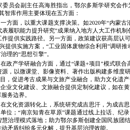
委员会副主任高海胜指出，鄂尔多斯学研究会作
其智库作用主要体现在五方面：
方面，以重大课题支撑决策。如2020年“内蒙古
大代表履职能力提升研究”成果纳入地方人大工作机制创
工作提供实践路径。另一方面，政策建议获高层认
振兴提供实施方案，“工业固体废物综合利用”调研推
方治理的“思想引擎”。
政产学研融合方面，通过“课题+项目”模式联合
资源，以微课堂、影像资料、著作出版构建多维度
项目，促进考古成果与文旅产业融合，助力文化遗
企业文化建设、文旅融合提供定制化建议，如在黄
库服务边界。
在文化资源转化上，系统研究成吉思汗，为成吉思
单位；“南京知青在草原”课题通过线上拉话、纪
”智慧治理模式落地；助力鄂尔多斯创建全国民族团
，推动矛盾纠纷多元化解，提升基层治理效能。