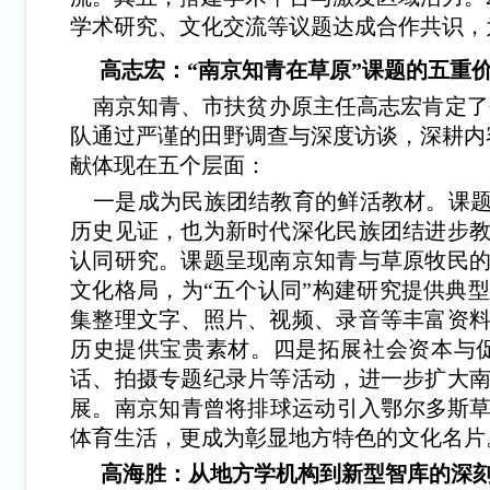
学术研究、文化交流等议题达成合作共识，
高志宏：“南京知青在草原”课题的五重
南京知青、市扶贫办原主任高志宏肯定了研究
队通过严谨的田野调查与深度访谈，深耕内
献体现在五个层面：
一是成为民族团结教育的鲜活教材。课题
历史见证，也为新时代深化民族团结进步
认同研究。课题呈现南京知青与草原牧民
文化格局，为“五个认同”构建研究提供典
集整理文字、照片、视频、录音等丰富资
历史提供宝贵素材。四是拓展社会资本与
话、拍摄专题纪录片等活动，进一步扩大
展。南京知青曾将排球运动引入鄂尔多斯草
体育生活，更成为彰显地方特色的文化名片
高海胜：从地方学机构到新型智库的深