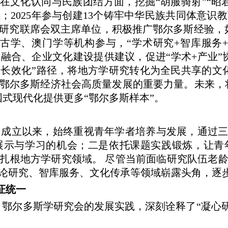
文化认同与民族团结方面，挖掘“胡服骑射”“昭
；2025年参与创建13个铸牢中华民族共同体意识
研究联席会双主席单位，积极推广鄂尔多斯经验，如2
古学、澳门学等机构参与，“学术研究+智库服务
融合、企业文化建设提供建议，促进“学术+产业”
长效化”路径，将地方学研究转化为全民共享的文化
鄂尔多斯经济社会高质量发展的重要力量。未来，将
国式现代化提供更多“鄂尔多斯样本”。
成立以来，始终重视青年学者培养与发展，通过三大
展示与学习的机会；二是依托课题实践锻炼，让青
扎根地方学研究领域。 尽管当前面临研究队伍老
论研究、智库服务、文化传承等领域崭露头角，逐
辩证统一
鄂尔多斯学研究会的发展实践，深刻诠释了“凝心研