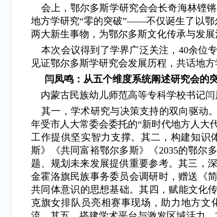
会上，鄂尔多斯学研究会会长奇海林铿锵有
地方学研究“零的突破”——不仅诞生了以鄂
两大新生事物，为鄂尔多斯文化传承与发展
本次会议得到了学界广泛关注，40余位专
见证鄂尔多斯学研究会发展历程，共话地方
闫凤鸣：从五个维度系统阐述研究会的
内蒙古民族幼儿师范高等专科学校书记闫
其一，学术研究与决策支持的双向驱动。研究
年受市人大常委会委托的“新时代地方人大代
工作提供坚实智力支撑。其二，构建知识
斯》《共同富裕鄂尔多斯》《2035的鄂
题、规划未来发展提供重要参考。其三，深
金霍洛旗民族事务委员会调研时，赠送《简
共同体意识的思想基础。其四，赋能文化传承
克旗女排队员亮相赛事现场，助力地方文
流。其五，搭建学术平台与激发区域活力。2